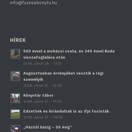
info@fuzesabonytv.hu
HÍREK
500 évvel a mohácsi csata, és 340 évvel Buda
visszafoglalása után
2026. július 28. - 12:21
Augusztusban érvényüket vesztik a régi
személyik
2026. július 21. - 10:06
Könyvtár tábor
2026. július 21. - 10:03
Edzettek és kirándultak is az ifjú focisták
2026. július 21. - 09:58
„Háztól házig – 50 évig”