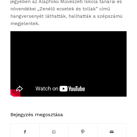
jegyében az Alapfokú Művészeti Iskola tanárai és
növendékei „Zenélő ecsetek és tollak” című
hangversenyét láthatták, hallhatták a szépszámú
megjelentek.
Bejegyzés megosztása