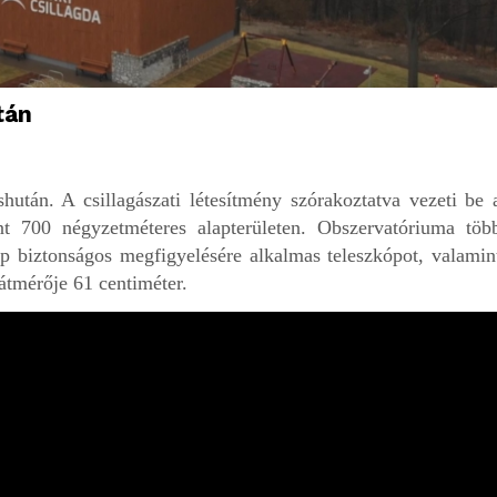
tán
után. A csillagászati létesítmény szórakoztatva vezeti be 
nt 700 négyzetméteres alapterületen. Obszervatóriuma töb
ap biztonságos megfigyelésére alkalmas teleszkópot, valamin
átmérője 61 centiméter.