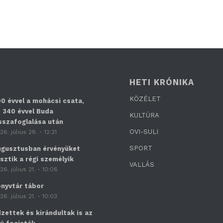
HETI KRÓNIKA
KÖZÉLET
0 évvel a mohácsi csata,
 340 évvel Buda
KULTÚRA
sszafoglalása után
OVI-SULI
26. július 28. - 12:21
SPORT
gusztusban érvényüket
sztik a régi személyik
VALLÁS
26. július 21. - 10:06
nyvtár tábor
26. július 21. - 10:03
zettek és kirándultak is az