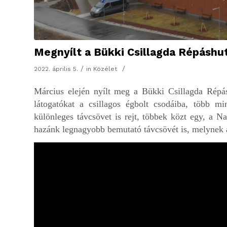
Megnyílt a Bükki Csillagda Répáshu
/
/
2022. április 5.
in
Közélet
Március elején nyílt meg a Bükki Csillagda Répásh
látogatókat a csillagos égbolt csodáiba, több mi
különleges távcsövet is rejt, többek közt egy, a N
hazánk legnagyobb bemutató távcsövét is, melynek 