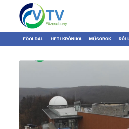
FŐOLDAL
HETI KRÓNIKA
MŰSOROK
RÓL