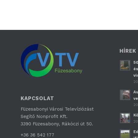
HÍREK
50
és
vi
20
Au
KAPCSOLAT
ve
20
Füzesabonyi Városi Televíziózást
Kö
Segítő Nonprofit Kft.
20
3390 Füzesabony, Rákóczi út 50.
Ed
+36 36 542 177