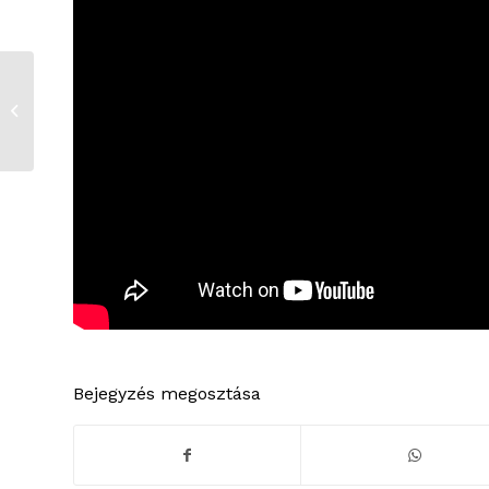
A mese szerepe a
gyerekek
fejlődésében
Bejegyzés megosztása