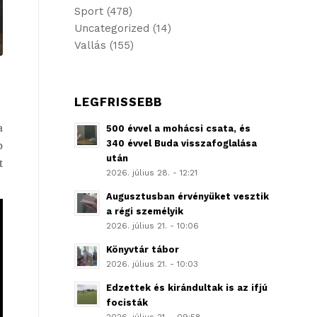
Sport
(478)
Uncategorized
(14)
Vallás
(155)
LEGFRISSEBB
a
500 évvel a mohácsi csata, és
340 évvel Buda visszafoglalása
b
után
t
2026. július 28. - 12:21
Augusztusban érvényüket vesztik
a régi személyik
2026. július 21. - 10:06
Könyvtár tábor
2026. július 21. - 10:03
Edzettek és kirándultak is az ifjú
focisták