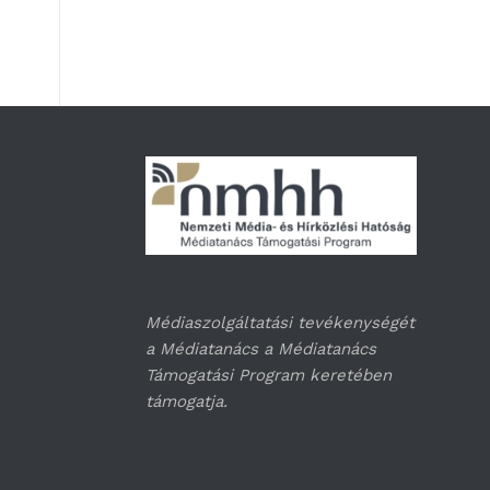
Médiaszolgáltatási tevékenységét
a Médiatanács a Médiatanács
Támogatási Program keretében
támogatja.