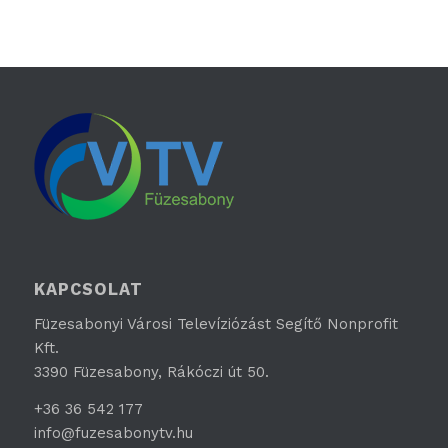
KAPCSOLAT
Füzesabonyi Városi Televíziózást Segítő Nonprofit
Kft.
3390 Füzesabony, Rákóczi út 50.
+36 36 542 177
info@fuzesabonytv.hu