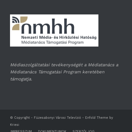
Médiaszolgáltatási tevékenységét a Médiatanács a
Médiatanács Támogatási Program keretében
támogatja.
© Copyright -
Füzesabonyi Városi Televízió
-
Enfold Theme by
Kriesi
IMPRESSZUM
DOKUMENTUMOK
SZERZŐI JOG