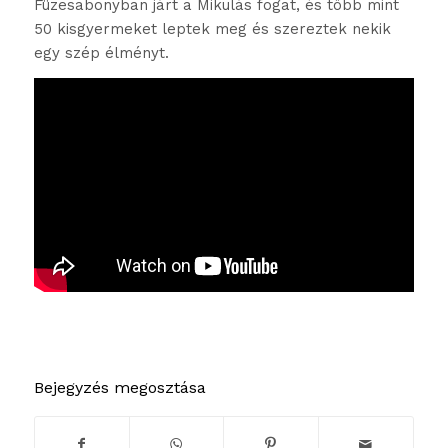
Füzesabonyban járt a Mikulás fogat, és több mint
50 kisgyermeket leptek meg és szereztek nekik
egy szép élményt.
Bejegyzés megosztása