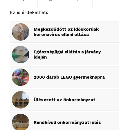
Ez is érdekelheti:
Megkezdődött az időskorúak
koronavírus elleni oltása
Egészségügyi ellátás a járvány
idején
2000 darab LEGO gyermeknapra
Ülésezett az önkormányzat
Rendkívüli önkormányzati ülés