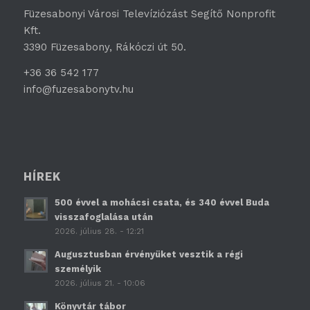
Füzesabonyi Városi Televíziózást Segítő Nonprofit
Kft.
3390 Füzesabony, Rákóczi út 50.
+36 36 542 177
info@fuzesabonytv.hu
HÍREK
500 évvel a mohácsi csata, és 340 évvel Buda
visszafoglalása után
2026. július 28. - 12:21
Augusztusban érvényüket vesztik a régi
személyik
2026. július 21. - 10:06
Könyvtár tábor