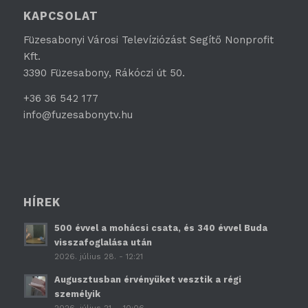
KAPCSOLAT
Füzesabonyi Városi Televíziózást Segítő Nonprofit
Kft.
3390 Füzesabony, Rákóczi út 50.
+36 36 542 177
info@fuzesabonytv.hu
HÍREK
500 évvel a mohácsi csata, és 340 évvel Buda
visszafoglalása után
2026. július 28. - 12:21
Augusztusban érvényüket vesztik a régi
személyik
2026. július 21. - 10:06