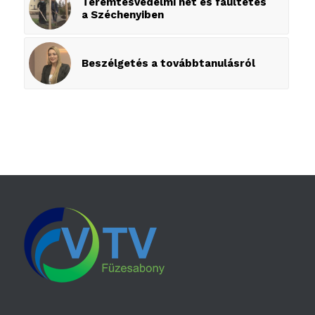
Teremtésvédelmi hét és faültetés
a Széchenyiben
Beszélgetés a továbbtanulásról