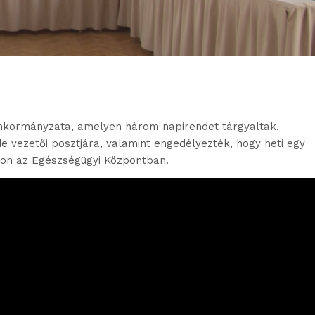
s önkormányzata, amelyen három napirendet tárgyaltak.
de vezetői posztjára, valamint engedélyezték, hogy heti egy
son az Egészségügyi Központban.