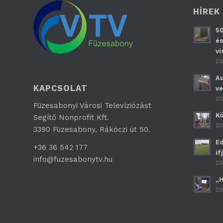
HÍREK
50
és
vi
20
Au
KAPCSOLAT
ve
20
Füzesabonyi Városi Televíziózást
Kö
Segítő Nonprofit Kft.
20
3390 Füzesabony, Rákóczi út 50.
Ed
+36 36 542 177
if
info@fuzesabonytv.hu
20
„H
20