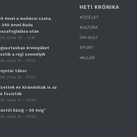
HETI KRÓNIKA
KÖZÉLET
0 évvel a mohácsi csata,
 340 évvel Buda
KULTÚRA
sszafoglalása után
OVI-SULI
26. július 28. - 12:21
SPORT
gusztusban érvényüket
sztik a régi személyik
VALLÁS
26. július 21. - 10:06
nyvtár tábor
26. július 21. - 10:03
zettek és kirándultak is az
jú focisták
26. július 21. - 09:58
áztól házig – 50 évig”
26. július 21. - 09:55