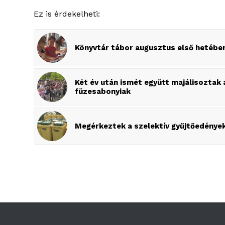
Ez is érdekelheti:
Könyvtár tábor augusztus első hetébe
Két év után ismét együtt majálisoztak 
füzesabonyiak
Megérkeztek a szelektív gyűjtőedénye