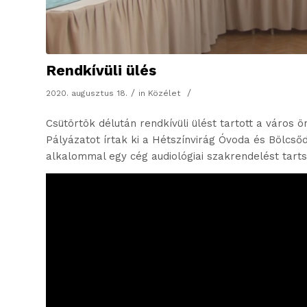
Rendkívüli ülés
/
/
2020. augusztus 18.
in
Közélet
Csütörtök délután rendkívüli ülést tartott a váro
Pályázatot írtak ki a Hétszínvirág Óvoda és Bölcső
alkalommal egy cég audiológiai szakrendelést tart