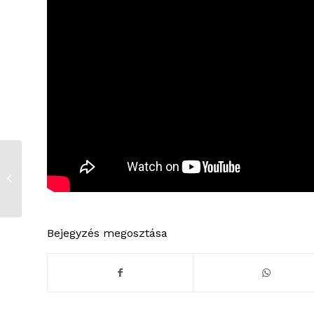
Megújult a sportpálya
Bejegyzés megosztása