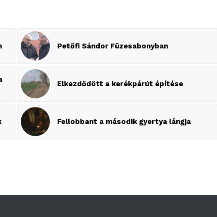
n
Petőfi Sándor Füzesabonyban
a
Elkezdődött a kerékpárút építése
k
Fellobbant a második gyertya lángja