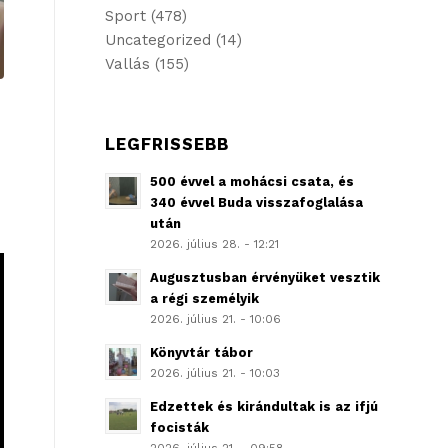
Sport
(478)
Uncategorized
(14)
Vallás
(155)
LEGFRISSEBB
500 évvel a mohácsi csata, és
340 évvel Buda visszafoglalása
után
2026. július 28. - 12:21
Augusztusban érvényüket vesztik
a régi személyik
2026. július 21. - 10:06
Könyvtár tábor
2026. július 21. - 10:03
Edzettek és kirándultak is az ifjú
focisták