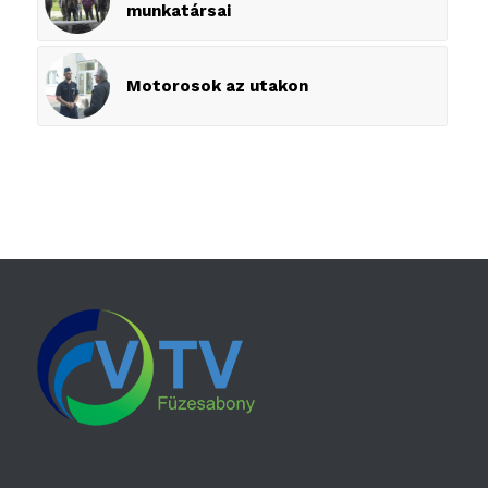
munkatársai
Motorosok az utakon