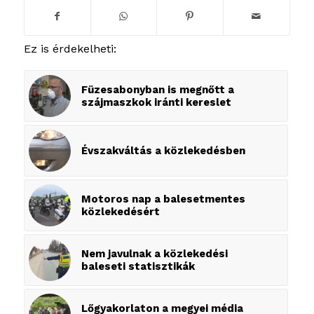
Ez is érdekelheti:
Füzesabonyban is megnőtt a
szájmaszkok iránti kereslet
Évszakváltás a közlekedésben
Motoros nap a balesetmentes
közlekedésért
Nem javulnak a közlekedési
baleseti statisztikák
Lőgyakorlaton a megyei média