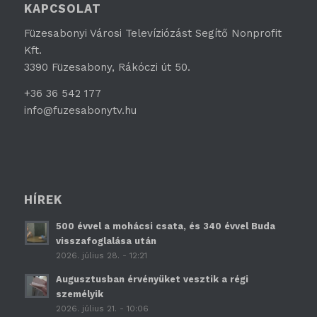
KAPCSOLAT
Füzesabonyi Városi Televíziózást Segítő Nonprofit
Kft.
3390 Füzesabony, Rákóczi út 50.
+36 36 542 177
info@fuzesabonytv.hu
HÍREK
500 évvel a mohácsi csata, és 340 évvel Buda
visszafoglalása után
2026. július 28. - 12:21
Augusztusban érvényüket vesztik a régi
személyik
2026. július 21. - 10:06