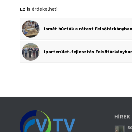
Ez is érdekelheti:
Ismét húzták a rétest Felsőtárkányba
Iparterület-fejlesztés Felsőtárkányba
HÍREK
50