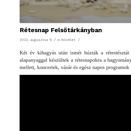
Rétesnap Felsőtárkányban
/
/
2022. augusztus 9.
in
Közélet
Két év kihagyás után ismét húzták a rétestésztá
alapanyaggal készültek a rétesnapokra a hagyományo
mellett, koncertek, vásár és egész napos programok 