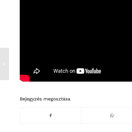
Zajlik a felkészülés az
FSC-Erőss útnál
Bejegyzés megosztása