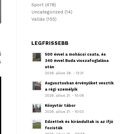
Sport
(478)
Uncategorized
(14)
Vallás
(155)
LEGFRISSEBB
ű
500 évvel a mohácsi csata, és
340 évvel Buda visszafoglalása
k
után
2026. július 28. - 12:21
Augusztusban érvényüket vesztik
a régi személyik
2026. július 21. - 10:06
Könyvtár tábor
2026. július 21. - 10:03
Edzettek és kirándultak is az ifjú
focisták