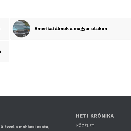
n
Amerikai álmok a magyar utakon
n
HETI KRÓNIKA
KÖZÉLET
0 évvel a mohácsi csata,