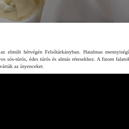
t az elmúlt hétvégén Felsőtárkányban. Hatalmas mennyiség
s sós-túrós, édes túrós és almás rétesekhez. A finom falato
várták az ínyenceket
.