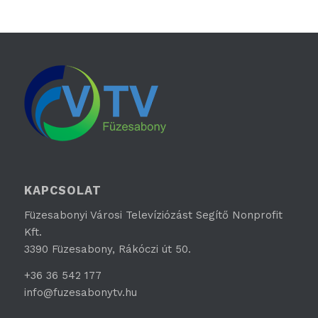
KAPCSOLAT
Füzesabonyi Városi Televíziózást Segítő Nonprofit
Kft.
3390 Füzesabony, Rákóczi út 50.
+36 36 542 177
info@fuzesabonytv.hu