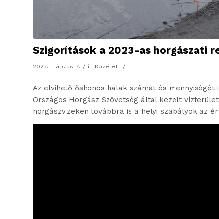
Szigorítások a 2023-as horgászati 
/
/
2023. március 7.
in
Közélet
Az elvihető őshonos halak számát és mennyiségét i
Országos Horgász Szövetség által kezelt vízterüle
horgászvizeken továbbra is a helyi szabályok az é