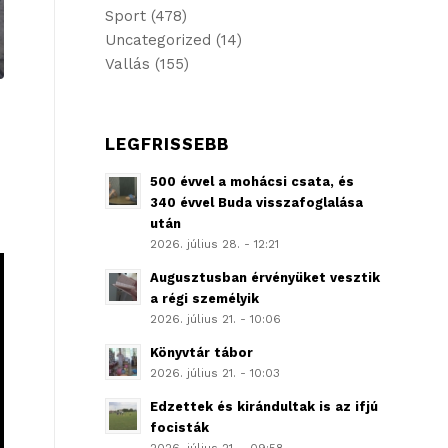
Sport
(478)
Uncategorized
(14)
Vallás
(155)
LEGFRISSEBB
500 évvel a mohácsi csata, és
340 évvel Buda visszafoglalása
után
2026. július 28. - 12:21
Augusztusban érvényüket vesztik
a régi személyik
2026. július 21. - 10:06
Könyvtár tábor
2026. július 21. - 10:03
Edzettek és kirándultak is az ifjú
focisták