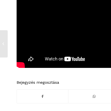
Farsangoltak a
kertbarátok
Bejegyzés megosztása