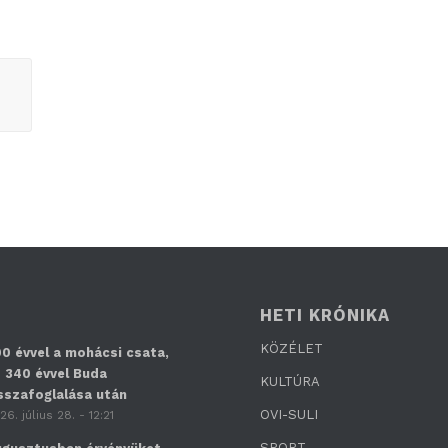
HETI KRÓNIKA
KÖZÉLET
0 évvel a mohácsi csata,
 340 évvel Buda
KULTÚRA
sszafoglalása után
OVI-SULI
26. július 28. - 12:21
SPORT