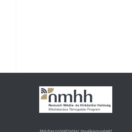
Médiaszolgáltatási tevékenységét