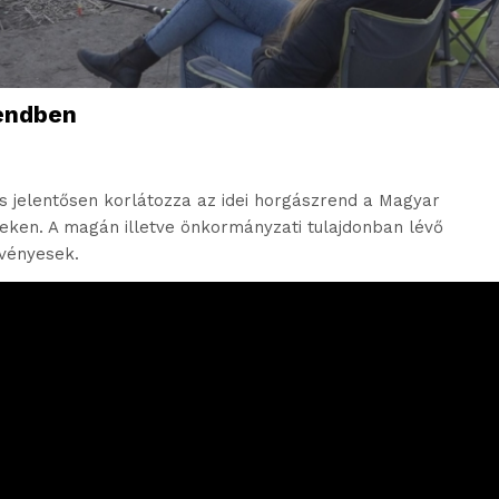
rendben
s jelentősen korlátozza az idei horgászrend a Magyar
teken. A magán illetve önkormányzati tulajdonban lévő
rvényesek.