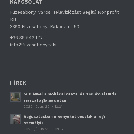
KAPCSOLAT
Füzesabonyi Városi Televíziózást Segítő Nonprofit
Kft.
3390 Füzesabony, Rákóczi út 50.
+36 36 542 177
info@fuzesabonytv.hu
HÍREK
500 évvel a mohácsi csata, és 340 évvel Buda
visszafoglalása után
2026. július 28. - 12:21
Augusztusban érvényüket vesztik a régi
személyik
2026. július 21. - 10:06