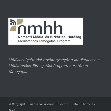
Médiaszolgáltatási tevékenységét a Médiatanács a
Médiatanács Támogatási Program keretében
támogatja.
© Copyright -
Füzesabonyi Városi Televízió
-
Enfold Theme by
Kriesi