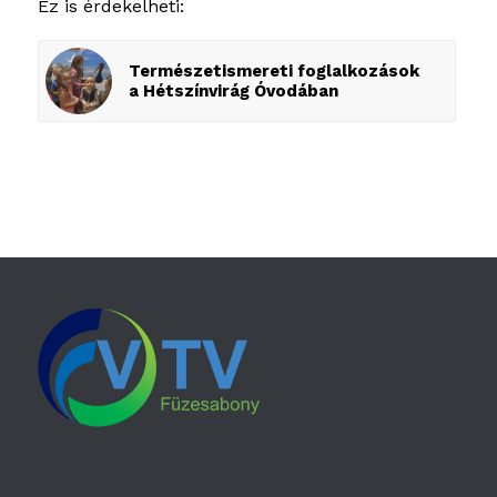
Ez is érdekelheti:
Természetismereti foglalkozások
a Hétszínvirág Óvodában