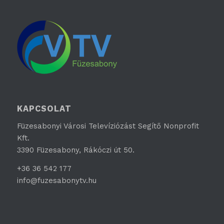
KAPCSOLAT
Füzesabonyi Városi Televíziózást Segítő Nonprofit
Kft.
3390 Füzesabony, Rákóczi út 50.
+36 36 542 177
info@fuzesabonytv.hu