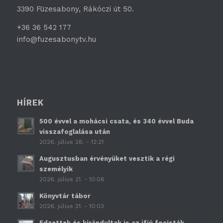
3390 Füzesabony, Rákóczi út 50.
+36 36 542 177
info@fuzesabonytv.hu
HÍREK
500 évvel a mohácsi csata, és 340 évvel Buda
visszafoglalása után
2026. július 28. - 12:21
Augusztusban érvényüket vesztik a régi
személyik
2026. július 21. - 10:06
Könyvtár tábor
2026. július 21. - 10:03
Edzettek és kirándultak is az ifjú focisták