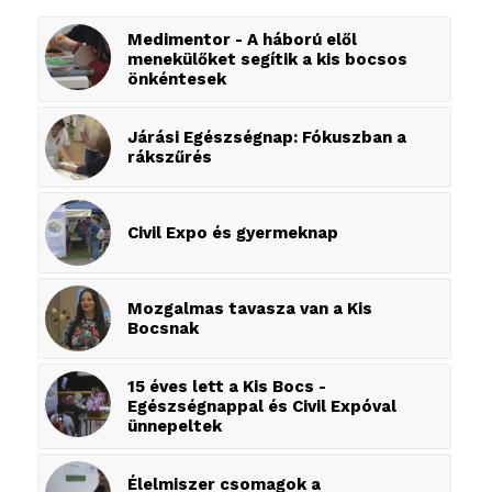
Medimentor - A háború elől
menekülőket segítik a kis bocsos
önkéntesek
Járási Egészségnap: Fókuszban a
rákszűrés
Civil Expo és gyermeknap
Mozgalmas tavasza van a Kis
Bocsnak
15 éves lett a Kis Bocs -
Egészségnappal és Civil Expóval
ünnepeltek
Élelmiszer csomagok a