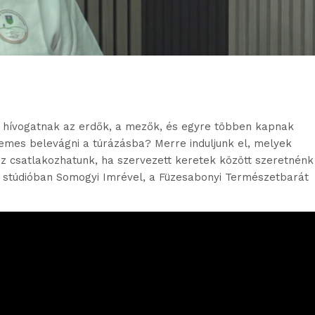
: hívogatnak az erdők, a mezők, és egyre többen kapnak
emes belevágni a túrázásba? Merre induljunk el, melyek
z csatlakozhatunk, ha szervezett keretek között szeretnénk
t stúdióban Somogyi Imrével, a Füzesabonyi Természetbarát