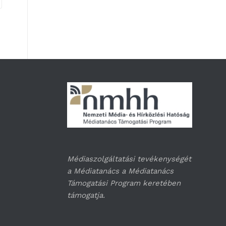
Médiaszolgáltatási tevékenységét
a Médiatanács a Médiatanács
Támogatási Program keretében
támogatja.