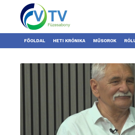
FŐOLDAL
HETI KRÓNIKA
MŰSOROK
RÓL