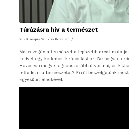
Túrázásra hív a természet
/
/
2026. május 26.
in
Közélet
Május végén a természet a legszebb arcát mutatja
kedvet egy kellemes kiránduláshoz. De hogyan érd
Heves vármegye legnépszerűbb útvonalai, és kikhe
felfedezni a természetet? Erről beszélgetünk mos
Egyesület elnökével.