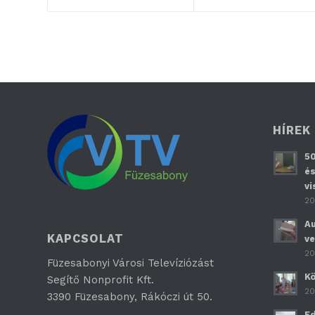
HÍREK
50
és
vi
20
Au
KAPCSOLAT
ve
20
Füzesabonyi Városi Televíziózást
Kö
Segítő Nonprofit Kft.
20
3390 Füzesabony, Rákóczi út 50.
Ed