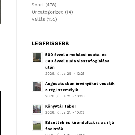
Sport
(478)
Uncategorized
(14)
Vallás
(155)
LEGFRISSEBB
500 évvel a mohácsi csata, és
340 évvel Buda visszafoglalása
után
2026. július 28. - 12:21
Augusztusban érvényüket vesztik
a régi személyik
2026. július 21. - 10:06
Könyvtár tábor
2026. július 21. - 10:03
Edzettek és kirándultak is az ifjú
focisták