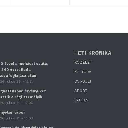
HETI KRÓNIKA
KÖZÉLET
0 évvel a mohácsi csata,
 340 évvel Buda
KULTÚRA
sszafoglalása után
OVI-SULI
26. július 28. - 12:21
SPORT
gusztusban érvényüket
sztik a régi személyik
VALLÁS
26. július 21. - 10:06
nyvtár tábor
26. július 21. - 10:03
zettek és kirándultak is az