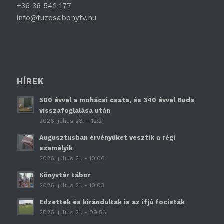
+36 36 542 177
info@fuzesabonytv.hu
HÍREK
500 évvel a mohácsi csata, és 340 évvel Buda
visszafoglalása után
2026. július 28. - 12:21
Augusztusban érvényüket vesztik a régi
személyik
2026. július 21. - 10:06
Könyvtár tábor
2026. július 21. - 10:03
Edzettek és kirándultak is az ifjú focisták
2026. július 21. - 09:58