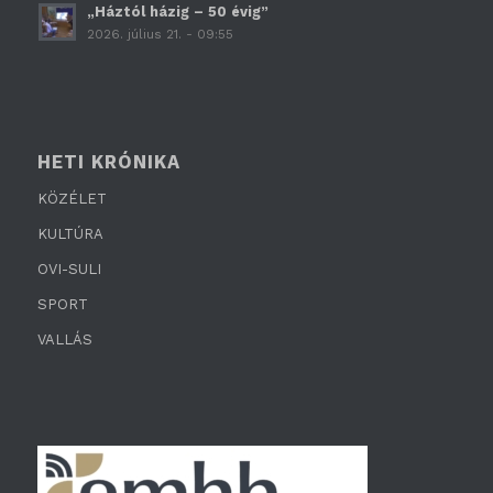
„Háztól házig – 50 évig”
2026. július 21. - 09:55
HETI KRÓNIKA
KÖZÉLET
KULTÚRA
OVI-SULI
SPORT
VALLÁS