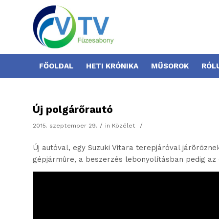
FŐOLDAL
HETI KRÓNIKA
MŰSOROK
RÓL
Új polgárőrautó
/
/
2015. szeptember 29.
in
Közélet
Új autóval, egy Suzuki Vitara terepjáróval járõrözn
gépjármûre, a beszerzés lebonyolításban pedig az 