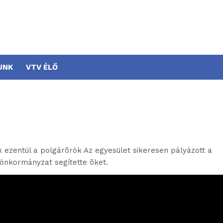
UNK
VTV ÉLŐ
ek ezentúl a polgárõrök Az egyesület sikeresen pályázott a
önkormányzat segítette õket.