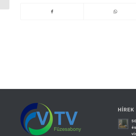
HÍREK
50
és
vi