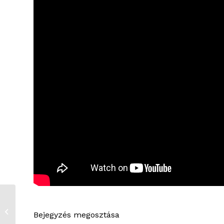
Kerékpáros vetélkedő
Bejegyzés megosztása