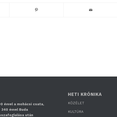
HETI KRÓNIKA
KÖZÉLET
0 évvel a mohácsi csata,
 340 évvel Buda
KULTÚRA
sszafoglalása után