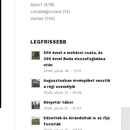
Sport
(478)
Uncategorized
(14)
Vallás
(155)
LEGFRISSEBB
500 évvel a mohácsi csata, és
340 évvel Buda visszafoglalása
után
2026. július 28. - 12:21
Augusztusban érvényüket vesztik
a régi személyik
2026. július 21. - 10:06
Könyvtár tábor
2026. július 21. - 10:03
Edzettek és kirándultak is az ifjú
focisták