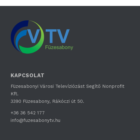
KAPCSOLAT
Füzesabonyi Városi Televíziózást Segítő Nonprofit
Kft.
3390 Füzesabony, Rákóczi út 50.
+36 36 542 177
info@fuzesabonytv.hu