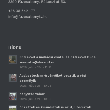
3390 Füzesabony, Rákóczi út 50.
+36 36 542 177
info@fuzesabonytv.hu
HÍREK
500 évvel a mohácsi csata, és 340 évvel Buda
visszafoglalása után
2026. július 28. - 12:21
Augusztusban érvényüket vesztik a régi
személyik
2026. július 21. - 10:06
Könyvtár tábor
2026. július 21. - 10:03
Edzettek és kirándultak is az ifjú focisták