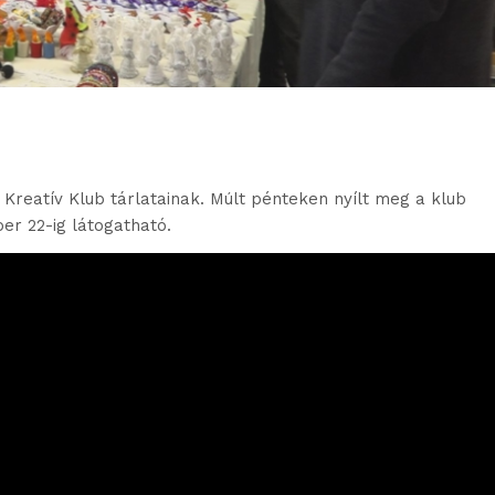
 Kreatív Klub tárlatainak. Múlt pénteken nyílt meg a klub
er 22-ig látogatható.