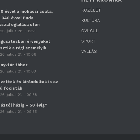
KÖZÉLET
0 évvel a mohácsi csata,
 340 évvel Buda
KULTÚRA
sszafoglalása után
OVI-SULI
26. július 28. - 12:21
SPORT
gusztusban érvényüket
sztik a régi személyik
VALLÁS
26. július 21. - 10:06
nyvtár tábor
26. július 21. - 10:03
zettek és kirándultak is az
jú focisták
26. július 21. - 09:58
áztól házig – 50 évig”
26. július 21. - 09:55