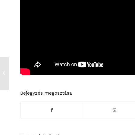
Jótékonysági
labdarúgó teremtorna
Bejegyzés megosztása