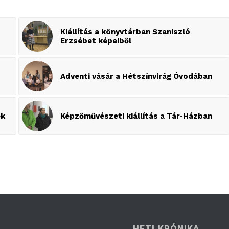
Kiállítás a könyvtárban Szaniszló
Erzsébet képeiből
Adventi vásár a Hétszínvirág Óvodában
ek
Képzőművészeti kiállítás a Tár-Házban
HETI KRÓNIKA