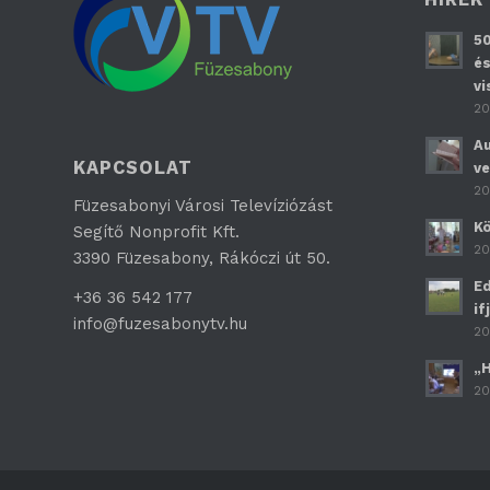
50
és
vi
20
Au
KAPCSOLAT
ve
20
Füzesabonyi Városi Televíziózást
Kö
Segítő Nonprofit Kft.
20
3390 Füzesabony, Rákóczi út 50.
Ed
+36 36 542 177
if
info@fuzesabonytv.hu
20
„H
20