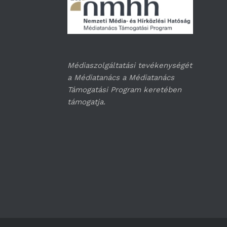
Médiaszolgáltatási tevékenységét
a Médiatanács a Médiatanács
Támogatási Program keretében
támogatja.