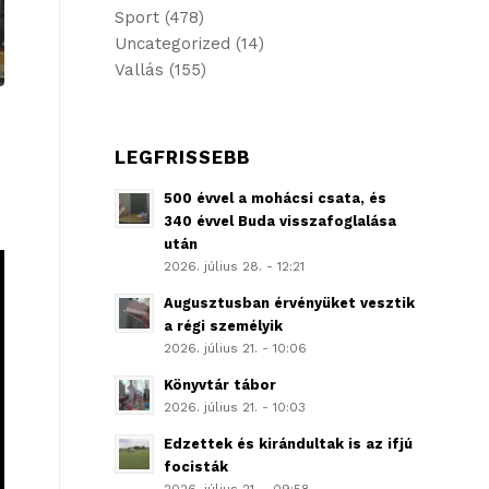
Sport
(478)
Uncategorized
(14)
Vallás
(155)
LEGFRISSEBB
500 évvel a mohácsi csata, és
340 évvel Buda visszafoglalása
után
2026. július 28. - 12:21
Augusztusban érvényüket vesztik
a régi személyik
2026. július 21. - 10:06
Könyvtár tábor
2026. július 21. - 10:03
Edzettek és kirándultak is az ifjú
focisták