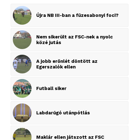
Újra NB III-ban a füzesabonyi foci?
Nem sikerült az FSC-nek a nyolc
közé jutás
A jobb erőnlét döntött az
Egerszalók ellen
Futball siker
Labdarúgó utánpótlás
Maklár ellen játszott az FSC