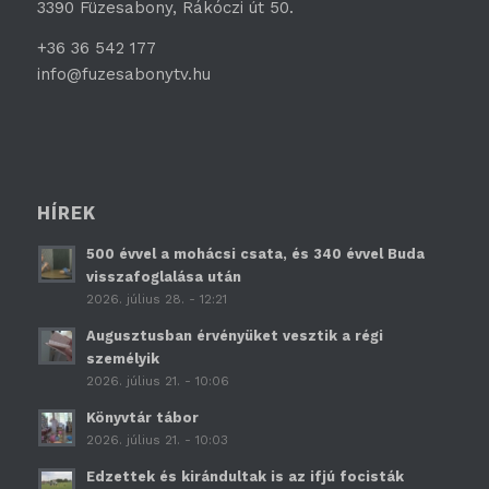
3390 Füzesabony, Rákóczi út 50.
+36 36 542 177
info@fuzesabonytv.hu
HÍREK
500 évvel a mohácsi csata, és 340 évvel Buda
visszafoglalása után
2026. július 28. - 12:21
Augusztusban érvényüket vesztik a régi
személyik
2026. július 21. - 10:06
Könyvtár tábor
2026. július 21. - 10:03
Edzettek és kirándultak is az ifjú focisták