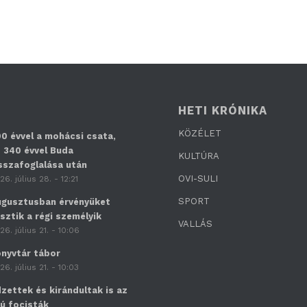
HETI KRÓNIKA
KÖZÉLET
0 évvel a mohácsi csata,
 340 évvel Buda
KULTÚRA
sszafoglalása után
OVI-SULI
26. július 28. - 12:21
SPORT
gusztusban érvényüket
sztik a régi személyik
VALLÁS
26. július 21. - 10:06
nyvtár tábor
26. július 21. - 10:03
zettek és kirándultak is az
jú focisták