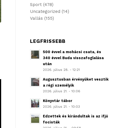
Sport
(478)
Uncategorized
(14)
Vallás
(155)
LEGFRISSEBB
500 évvel a mohácsi csata, és
340 évvel Buda visszafoglalása
után
2026. július 28. - 12:21
Augusztusban érvényüket vesztik
a régi személyik
2026. július 21. - 10:06
Könyvtár tábor
2026. július 21. - 10:03
Edzettek és kirándultak is az ifjú
focisták