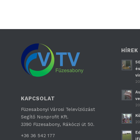
HÍREK
50
és
vi
20
Au
KAPCSOLAT
ve
20
Füzesabonyi Városi Televíziózást
Kö
Segítő Nonprofit Kft.
20
3390 Füzesabony, Rákóczi út 50.
Ed
+36 36 542 177
if