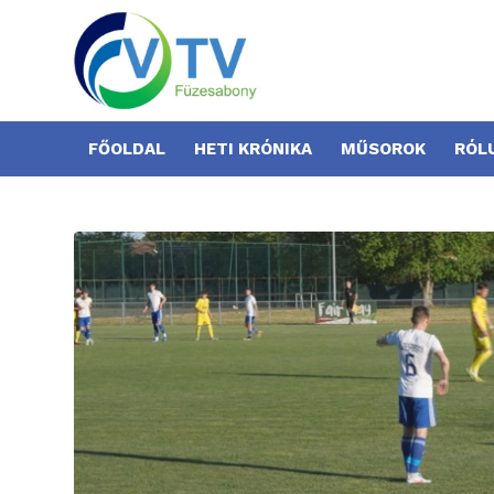
FŐOLDAL
HETI KRÓNIKA
MŰSOROK
RÓL