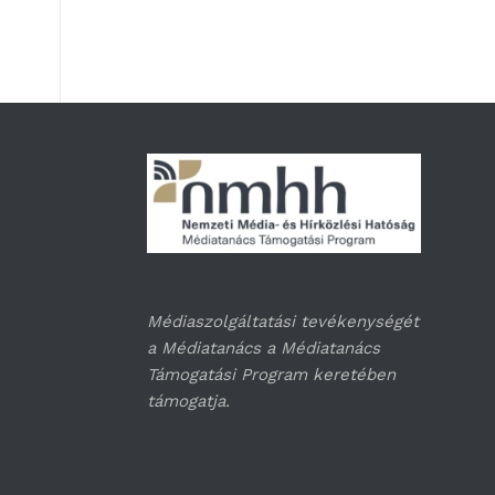
Médiaszolgáltatási tevékenységét
a Médiatanács a Médiatanács
Támogatási Program keretében
támogatja.