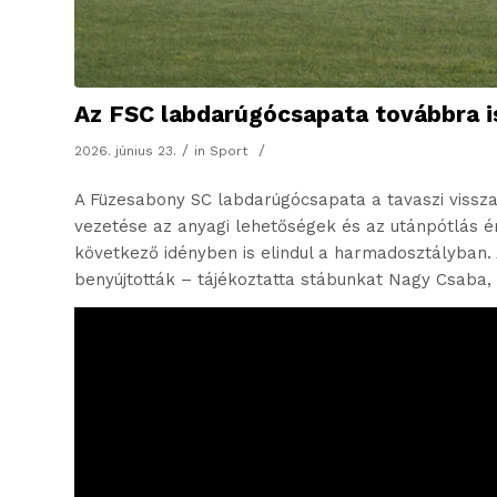
Az FSC labdarúgócsapata továbbra i
/
/
2026. június 23.
in
Sport
A Füzesabony SC labdarúgócsapata a tavaszi vissza
vezetése az anyagi lehetőségek és az utánpótlás é
következő idényben is elindul a harmadosztályban.
benyújtották – tájékoztatta stábunkat Nagy Csaba,