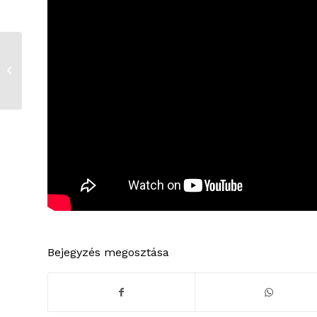
A természet
szeretete
Bejegyzés megosztása