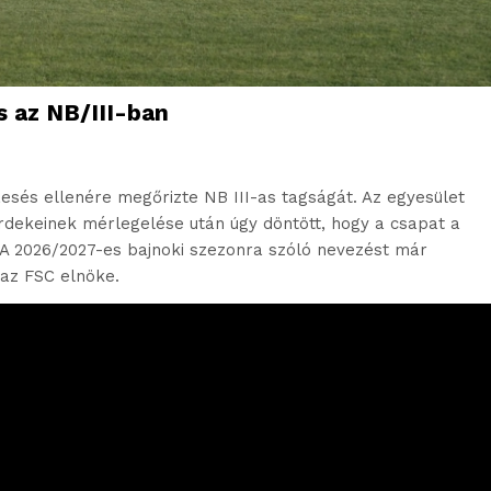
s az NB/III-ban
esés ellenére megőrizte NB III-as tagságát. Az egyesület
rdekeinek mérlegelése után úgy döntött, hogy a csapat a
 A 2026/2027-es bajnoki szezonra szóló nevezést már
 az FSC elnöke.