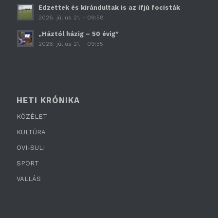
Edzettek és kirándultak is az ifjú focisták
2026. július 21. - 09:58
„Háztól házig – 50 évig”
2026. július 21. - 09:55
HETI KRÓNIKA
KÖZÉLET
KULTÚRA
OVI-SULI
SPORT
VALLÁS