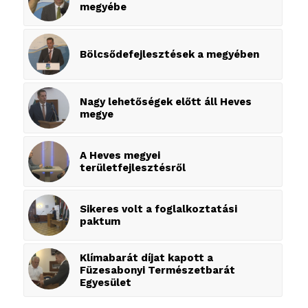
megyébe
Bölcsődefejlesztések a megyében
Nagy lehetőségek előtt áll Heves
megye
A Heves megyei
területfejlesztésről
Sikeres volt a foglalkoztatási
paktum
Klímabarát díjat kapott a
Füzesabonyi Természetbarát
Egyesület