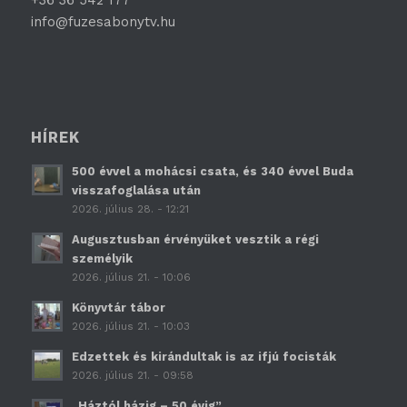
info@fuzesabonytv.hu
HÍREK
500 évvel a mohácsi csata, és 340 évvel Buda
visszafoglalása után
2026. július 28. - 12:21
Augusztusban érvényüket vesztik a régi
személyik
2026. július 21. - 10:06
Könyvtár tábor
2026. július 21. - 10:03
Edzettek és kirándultak is az ifjú focisták
2026. július 21. - 09:58
„Háztól házig – 50 évig”