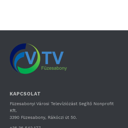
KAPCSOLAT
Füzesabonyi Városi Televíziózást Segítő Nonprofit
Kft.
3390 Füzesabony, Rákóczi út 50.
+36 36 542 177