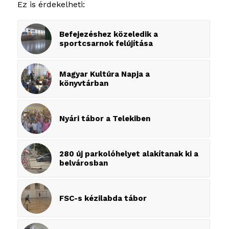
Ez is érdekelheti:
Befejezéshez közeledik a
sportcsarnok felújítása
Magyar Kultúra Napja a
könyvtárban
Nyári tábor a Telekiben
280 új parkolóhelyet alakítanak ki a
belvárosban
FSC-s kézilabda tábor