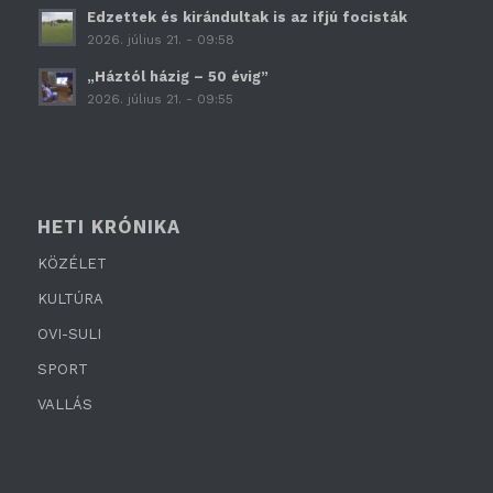
Edzettek és kirándultak is az ifjú focisták
2026. július 21. - 09:58
„Háztól házig – 50 évig”
2026. július 21. - 09:55
HETI KRÓNIKA
KÖZÉLET
KULTÚRA
OVI-SULI
SPORT
VALLÁS