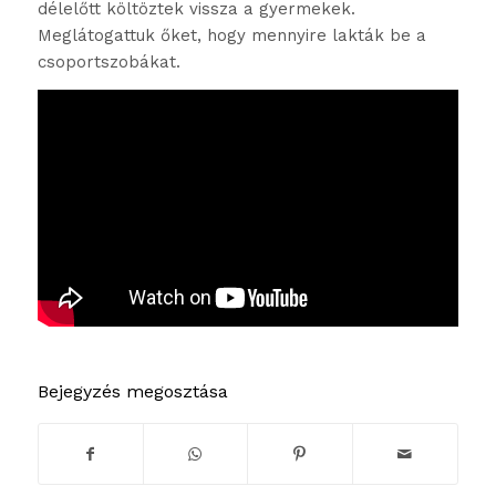
délelőtt költöztek vissza a gyermekek.
Meglátogattuk őket, hogy mennyire lakták be a
csoportszobákat.
Bejegyzés megosztása