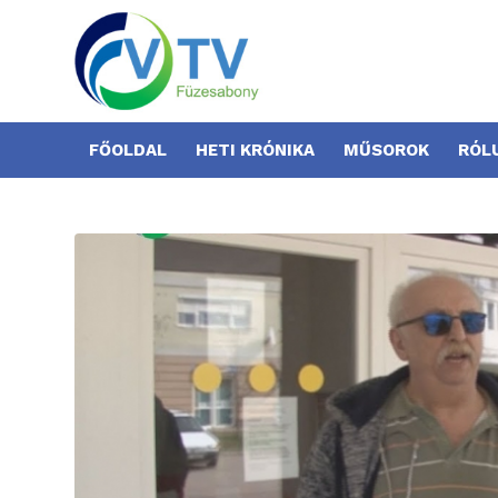
FŐOLDAL
HETI KRÓNIKA
MŰSOROK
RÓL