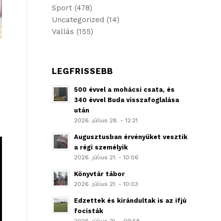
Sport
(478)
Uncategorized
(14)
Vallás
(155)
LEGFRISSEBB
500 évvel a mohácsi csata, és
340 évvel Buda visszafoglalása
után
2026. július 28. - 12:21
Augusztusban érvényüket vesztik
a régi személyik
2026. július 21. - 10:06
Könyvtár tábor
2026. július 21. - 10:03
Edzettek és kirándultak is az ifjú
focisták