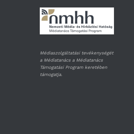
Médiaszolgáltatási tevékenységét
a Médiatanács a Médiatanács
Támogatási Program keretében
támogatja.