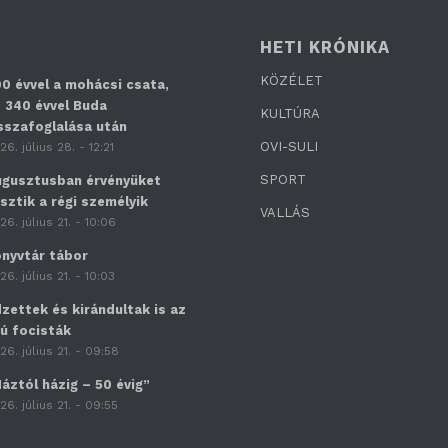
HETI KRÓNIKA
KÖZÉLET
0 évvel a mohácsi csata,
 340 évvel Buda
KULTÚRA
sszafoglalása után
OVI-SULI
26. július 28. - 12:21
SPORT
gusztusban érvényüket
sztik a régi személyik
VALLÁS
26. július 21. - 10:06
nyvtár tábor
26. július 21. - 10:03
zettek és kirándultak is az
jú focisták
26. július 21. - 09:58
áztól házig – 50 évig”
26. július 21. - 09:55