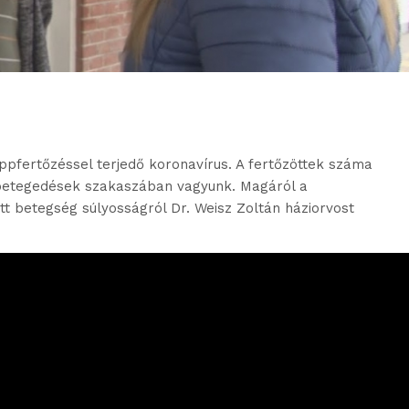
pfertőzéssel terjedő koronavírus. A fertőzöttek száma
gbetegedések szakaszában vagyunk. Magáról a
tt betegség súlyosságról Dr. Weisz Zoltán háziorvost