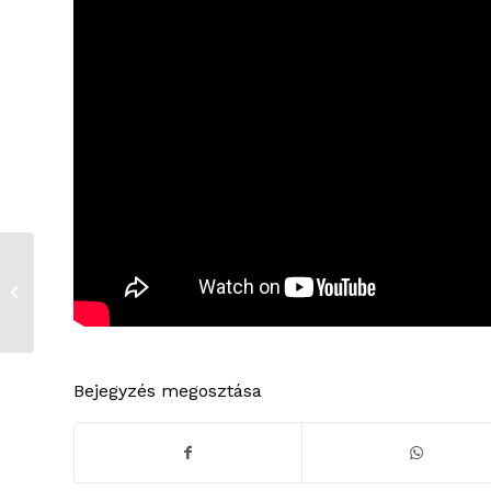
Korlátozások a
Belvárosi ABC-ben
Bejegyzés megosztása