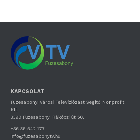
KAPCSOLAT
Füzesabonyi Városi Televíziózást Segítő Nonprofit
Kft.
3390 Füzesabony, Rákóczi út 50.
+36 36 542 177
info@fuzesabonytv.hu