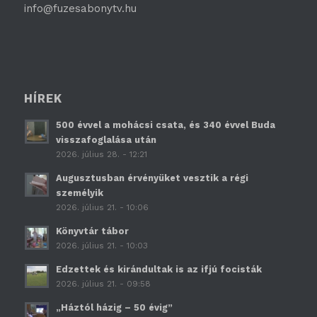
info@fuzesabonytv.hu
HÍREK
500 évvel a mohácsi csata, és 340 évvel Buda
visszafoglalása után
2026. július 28. - 12:21
Augusztusban érvényüket vesztik a régi
személyik
2026. július 21. - 10:06
Könyvtár tábor
2026. július 21. - 10:03
Edzettek és kirándultak is az ifjú focisták
2026. július 21. - 09:58
„Háztól házig – 50 évig”