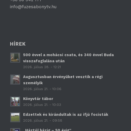
info@fuzesabonytv.hu
HÍREK
500 évvel a mohácsi csata, és 340 évvel Buda
visszafoglalása után
2026. július 28. - 12:21
Augusztusban érvényüket vesztik a régi
személyik
2026. július 21. - 10:06
Könyvtár tábor
2026. július 21. - 10:03
Edzettek és kirándultak is az ifjú focisták
2026. július 21. - 09:58
„Háztól házig – 50 évig”