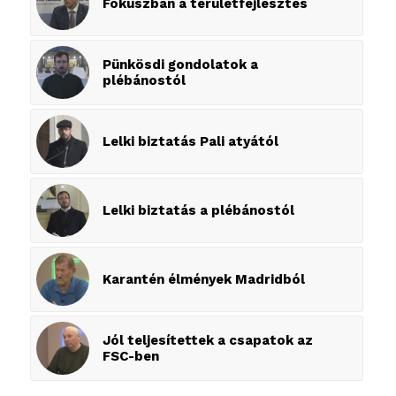
Fókuszban a területfejlesztés
Pünkösdi gondolatok a
plébánostól
Lelki biztatás Pali atyától
Lelki biztatás a plébánostól
Karantén élmények Madridból
Jól teljesítettek a csapatok az
FSC-ben