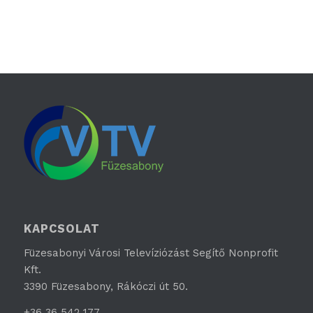
KAPCSOLAT
Füzesabonyi Városi Televíziózást Segítő Nonprofit
Kft.
3390 Füzesabony, Rákóczi út 50.
+36 36 542 177