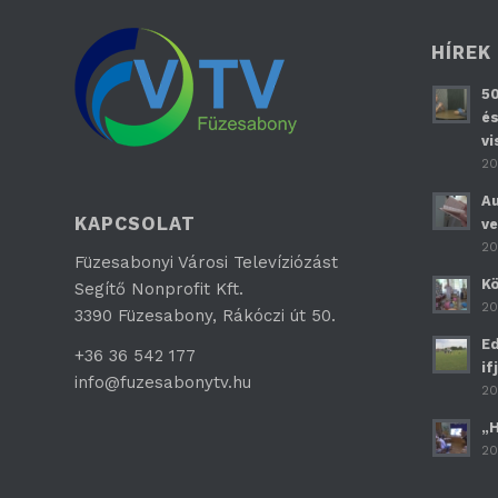
HÍREK
50
és
vi
20
Au
KAPCSOLAT
ve
20
Füzesabonyi Városi Televíziózást
Kö
Segítő Nonprofit Kft.
20
3390 Füzesabony, Rákóczi út 50.
Ed
+36 36 542 177
if
info@fuzesabonytv.hu
20
„H
20