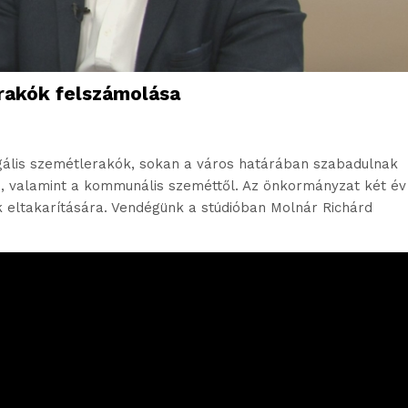
erakók felszámolása
gális szemétlerakók, sokan a város határában szabadulnak
ai, valamint a kommunális szeméttől. Az önkormányzat két év
ok eltakarítására. Vendégünk a stúdióban Molnár Richárd