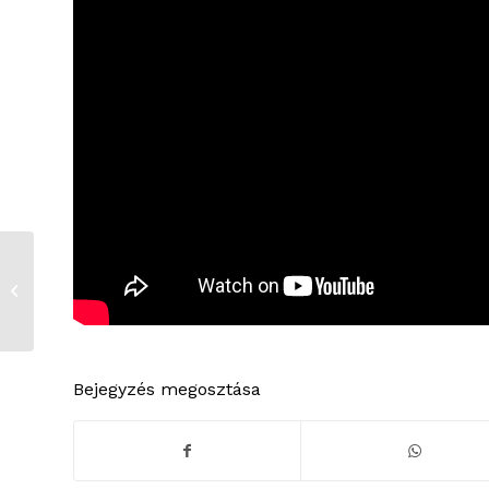
Bonbongyártó
üzemet hoz létre a
Stühmer
Bejegyzés megosztása