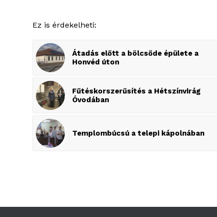
Ez is érdekelheti:
Átadás előtt a bölcsőde épülete a
Honvéd úton
Fűtéskorszerűsítés a Hétszínvirág
Óvodában
Templombúcsú a telepi kápolnában