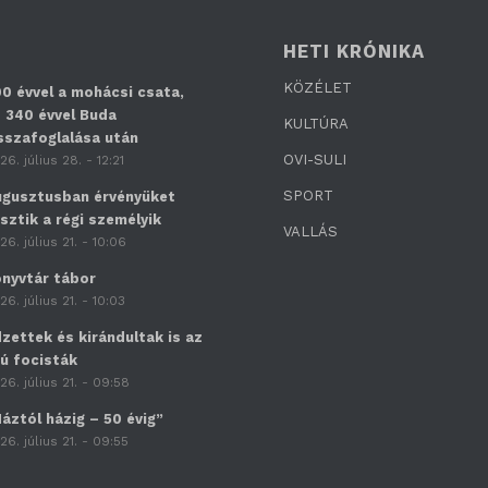
HETI KRÓNIKA
KÖZÉLET
0 évvel a mohácsi csata,
 340 évvel Buda
KULTÚRA
sszafoglalása után
OVI-SULI
26. július 28. - 12:21
SPORT
gusztusban érvényüket
sztik a régi személyik
VALLÁS
26. július 21. - 10:06
nyvtár tábor
26. július 21. - 10:03
zettek és kirándultak is az
jú focisták
26. július 21. - 09:58
áztól házig – 50 évig”
26. július 21. - 09:55