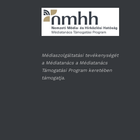
Médiaszolgáltatási tevékenységét
a Médiatanács a Médiatanács
Támogatási Program keretében
támogatja.