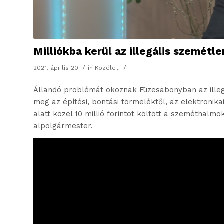
Milliókba kerül az illegális szemétl
/
/
2021. április 20.
in
Közélet
Állandó problémát okoznak Füzesabonyban az ille
meg az építési, bontási törmeléktől, az elektronik
alatt közel 10 millió forintot költött a szeméthalm
alpolgármester.