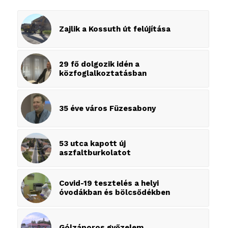
Zajlik a Kossuth út felújítása
29 fő dolgozik idén a
közfoglalkoztatásban
35 éve város Füzesabony
53 utca kapott új
aszfaltburkolatot
Covid-19 tesztelés a helyi
óvodákban és bölcsődékben
Gólzáporos győzelem