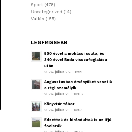
Sport
(478)
Uncategorized
(14)
Vallás
(155)
LEGFRISSEBB
500 évvel a mohácsi csata, és
340 évvel Buda visszafoglalása
után
2026. július 28. - 12:21
Augusztusban érvényüket vesztik
a régi személyik
2026. július 21. - 10:06
Könyvtár tábor
2026. július 21. - 10:03
Edzettek és kirándultak is az ifjú
focisták