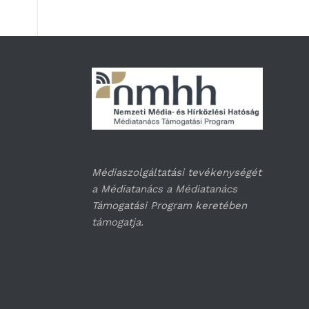
Médiaszolgáltatási tevékenységét
a Médiatanács a Médiatanács
Támogatási Program keretében
támogatja.