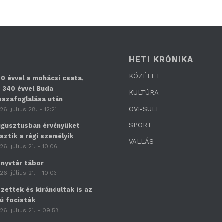
HETI KRÓNIKA
KÖZÉLET
0 évvel a mohácsi csata,
 340 évvel Buda
KULTÚRA
sszafoglalása után
OVI-SULI
26. július 28. - 12:21
SPORT
gusztusban érvényüket
sztik a régi személyik
VALLÁS
26. július 21. - 10:06
nyvtár tábor
26. július 21. - 10:03
zettek és kirándultak is az
jú focisták
26. július 21. - 09:58