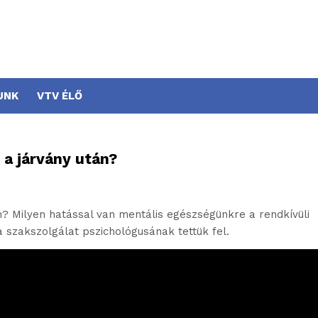
UNK
VTV ÉLŐ
 a járvány után?
n? Milyen hatással van mentális egészségünkre a rendkívüli
a szakszolgálat pszichológusának tettük fel.