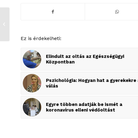
Jézus megjelenését
ünnepelték a hívek
Ez is érdekelheti:
Elindult az oltás az Egészségügyi
Központban
Pszichológia: Hogyan hat a gyerekekre 
válás
Egyre többen adatják be ismét a
koronavírus elleni védőoltást