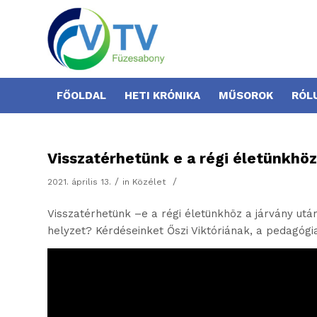
FŐOLDAL
HETI KRÓNIKA
MŰSOROK
RÓL
Visszatérhetünk e a régi életünkhöz
/
/
2021. április 13.
in
Közélet
Visszatérhetünk –e a régi életünkhöz a járvány utá
helyzet? Kérdéseinket Őszi Viktóriának, a pedagógi