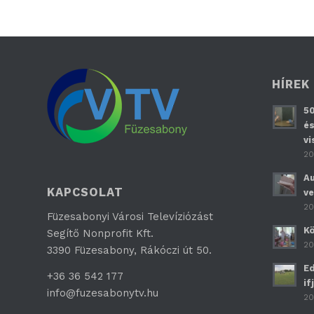
HÍREK
50
és
vi
20
Au
KAPCSOLAT
ve
20
Füzesabonyi Városi Televíziózást
Kö
Segítő Nonprofit Kft.
20
3390 Füzesabony, Rákóczi út 50.
Ed
+36 36 542 177
if
info@fuzesabonytv.hu
20