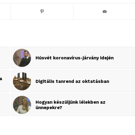
Húsvét koronavírus-járvány idején
a
Digitális tanrend az oktatásban
Hogyan készüljünk lélekben az
ünnepekre?