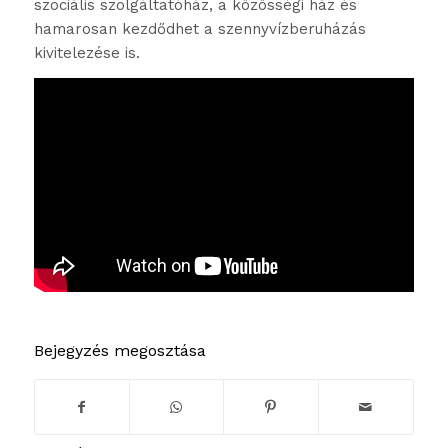
szociális szolgáltatóház, a közösségi ház és
hamarosan kezdődhet a szennyvízberuházás
kivitelezése is.
Bejegyzés megosztása