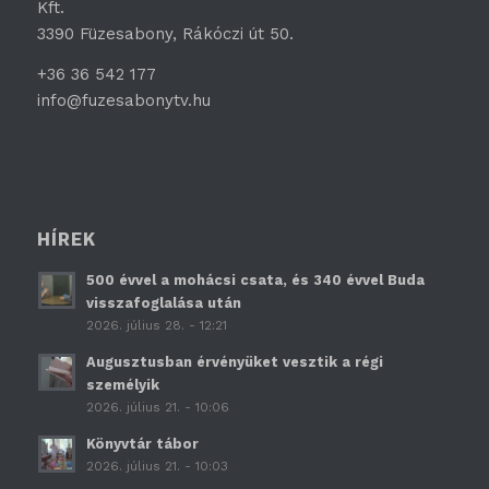
Kft.
3390 Füzesabony, Rákóczi út 50.
+36 36 542 177
info@fuzesabonytv.hu
HÍREK
500 évvel a mohácsi csata, és 340 évvel Buda
visszafoglalása után
2026. július 28. - 12:21
Augusztusban érvényüket vesztik a régi
személyik
2026. július 21. - 10:06
Könyvtár tábor
2026. július 21. - 10:03