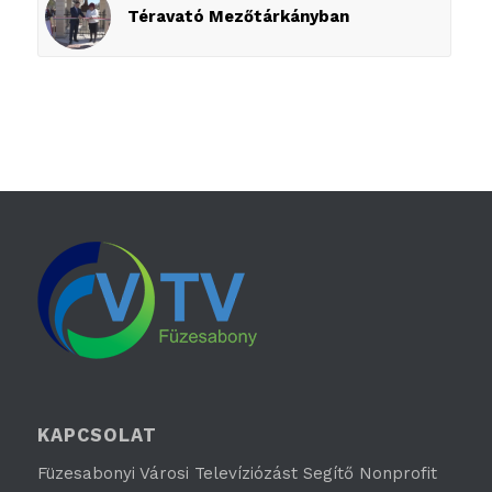
Téravató Mezőtárkányban
KAPCSOLAT
Füzesabonyi Városi Televíziózást Segítő Nonprofit